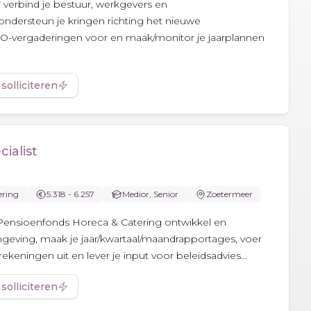
 verbind je bestuur, werkgevers en
dersteun je kringen richting het nieuwe
 BO-vergaderingen voor en maak/monitor je jaarplannen
 solliciteren
ialist
ering
5.318 - 6.257
Medior, Senior
Zoetermeer
ij Pensioenfonds Horeca & Catering ontwikkel en
geving, maak je jaar/kwartaal/maandrapportages, voer
rekeningen uit en lever je input voor beleidsadvies...
 solliciteren