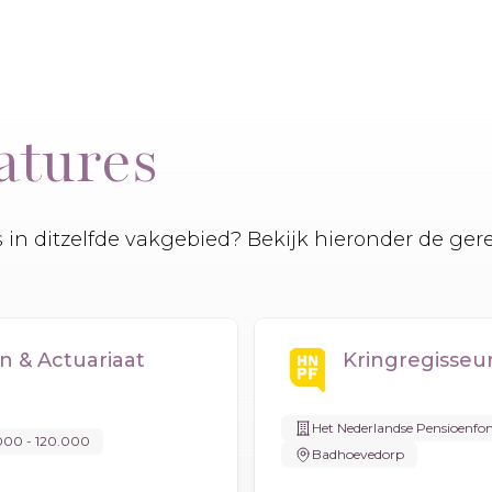
atures
es in ditzelfde vakgebied? Bekijk hieronder de ger
 & Actuariaat
Kringregisseu
Het Nederlandse Pensioenfo
000 - 120.000
Badhoevedorp