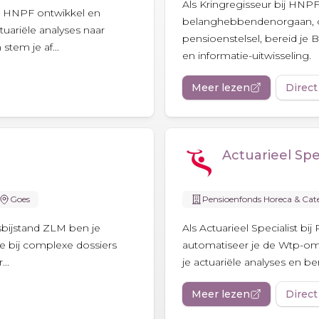
Als Kringregisseur bij HNPF
ij HNPF ontwikkel en
belanghebbendenorgaan, on
ctuariële analyses naar
pensioenstelsel, bereid je
stem je af...
en informatie-uitwisseling.
Meer lezen
Direct
Actuarieel Spec
Goes
Pensioenfonds Horeca & Cat
tsbijstand ZLM ben je
Als Actuarieel Specialist b
e bij complexe dossiers
automatiseer je de Wtp-om
..
je actuariële analyses en be
Meer lezen
Direct