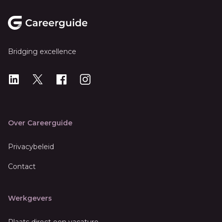
Footer
Bridging excellence
LinkedIn
X
X
Instagram
Over Careerguide
Privacybeleid
Contact
Werkgevers
Plaats direct een vacature