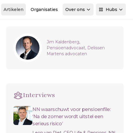
Artikelen
Organisaties
Over ons
Hubs
Sidebar
Jim Kaldenberg,
Pensioenadvocaat, Delissen
Martens advocaten
Interviews
NN waarschuwt voor pensioenfile:
‘Na de zomer wordt uitstel een
serieus risico’
Leon van Riet, CEO Life & Pensions, NN