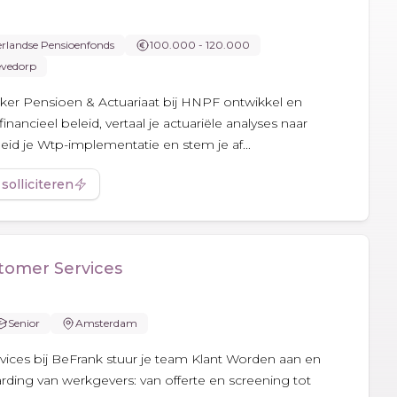
erlandse Pensioenfonds
100.000 - 120.000
vedorp
ker Pensioen & Actuariaat bij HNPF ontwikkel en
inancieel beleid, vertaal je actuariële analyses naar
leid je Wtp-implementatie en stem je af...
 solliciteren
tomer Services
Senior
Amsterdam
ices bij BeFrank stuur je team Klant Worden aan en
ding van werkgevers: van offerte en screening tot