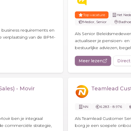
Top vacature
Het Ned
Medior, Senior
Badhoe
je business requirements en
Als Senior Beleidsmedewer
de verplaatsing van de BPM-
actualiseer je pensioen- en f
bestuurlijke adviezen, bege
Meer lezen
Direct
les) - Movir
Teamlead Cus
NN
6.283 - 8.976
ovir ben je integraal
Als Teamlead Customer Serv
 de commerciële strategie,
borg je een soepele onboar