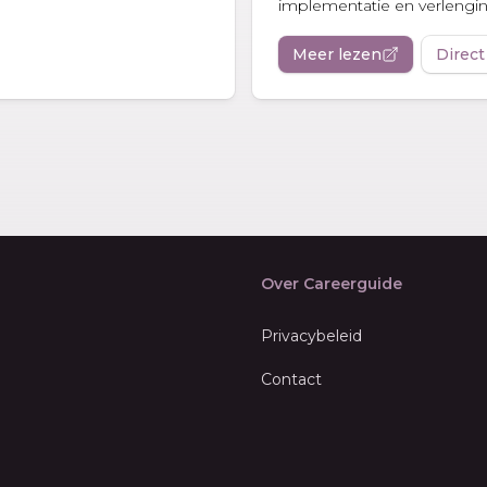
implementatie en verlenging
Meer lezen
Direct
Over Careerguide
Privacybeleid
Contact