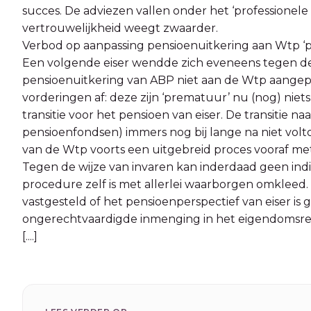
succes. De adviezen vallen onder het ‘professionele 
vertrouwelijkheid weegt zwaarder.
Verbod op aanpassing pensioenuitkering aan Wtp 
Een volgende eiser wendde zich eveneens tegen de 
pensioenuitkering van ABP niet aan de Wtp aangepa
vorderingen af: deze zijn ‘prematuur’ nu (nog) niet
transitie voor het pensioen van eiser. De transitie n
pensioenfondsen) immers nog bij lange na niet volt
van de Wtp voorts een uitgebreid proces vooraf m
Tegen de wijze van invaren kan inderdaad geen in
procedure zelf is met allerlei waarborgen omkleed.
vastgesteld of het pensioenperspectief van eiser is 
ongerechtvaardigde inmenging in het eigendomsr
[....]