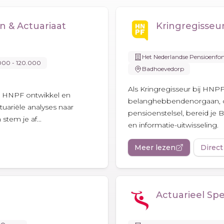
 & Actuariaat
Kringregisseu
Het Nederlandse Pensioenfo
000 - 120.000
Badhoevedorp
Als Kringregisseur bij HNPF
ij HNPF ontwikkel en
belanghebbendenorgaan, on
ctuariële analyses naar
pensioenstelsel, bereid je
stem je af...
en informatie-uitwisseling.
Meer lezen
Direct
Actuarieel Spec