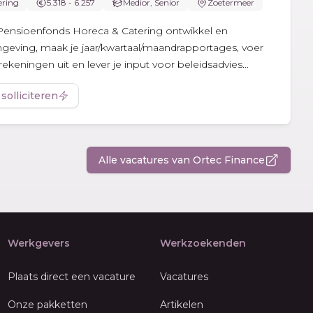
ering
5.318 - 6.257
Medior, Senior
Zoetermeer
ij Pensioenfonds Horeca & Catering ontwikkel en
geving, maak je jaar/kwartaal/maandrapportages, voer
rekeningen uit en lever je input voor beleidsadvies...
 solliciteren
Alle vacatures van Ortec Finance
Werkgevers
Werkzoekenden
Plaats direct een vacature
Vacatures
Onze pakketten
Artikelen