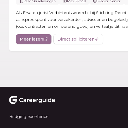
ZLM Verzekeringen
Max. 97.259
Medior, Senior
Als Ervaren jurist Verbintenissenrecht bij Stichting Rech
aanspreekpunt voor verzekerden, adviseer en begeleid j
(o.a. contracten en onroerend goed) en vertaal je dit naar.
Meer lezen
Direct solliciteren
Footer
Bridging excellence