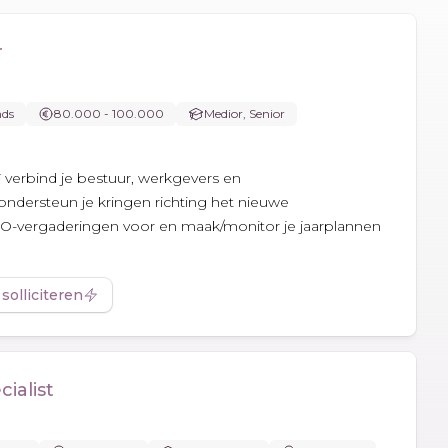
r
nds
80.000 - 100.000
Medior, Senior
 verbind je bestuur, werkgevers en
dersteun je kringen richting het nieuwe
 BO-vergaderingen voor en maak/monitor je jaarplannen
 solliciteren
ialist