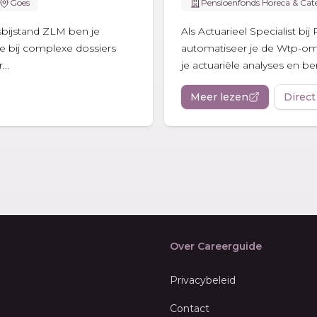
Goes
Pensioenfonds Horeca & Cat
tsbijstand ZLM ben je
Als Actuarieel Specialist b
e bij complexe dossiers
automatiseer je de Wtp-om
..
je actuariële analyses en be
Meer lezen
Direct
Over Careerguide
Privacybeleid
Contact