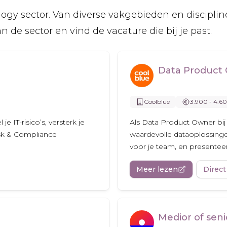
ogy sector. Van diverse vakgebieden en discipline
 de sector en vind de vacature die bij je past.
Data Product
Coolblue
3.900 - 4.6
e IT-risico’s, versterk je
Als Data Product Owner bij
isk & Compliance
waardevolle dataoplossingen
voor je team, en presenteert 
Meer lezen
Direct
Medior of sen