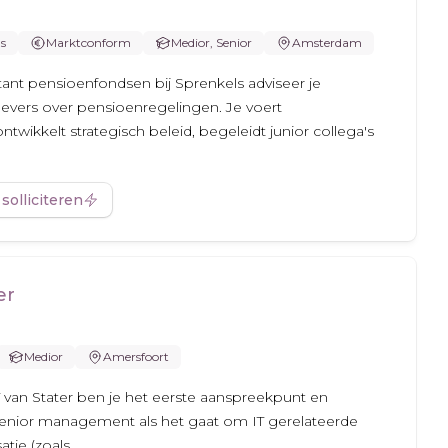
s
Marktconform
Medior, Senior
Amsterdam
tant pensioenfondsen bij Sprenkels adviseer je
vers over pensioenregelingen. Je voert
twikkelt strategisch beleid, begeleidt junior collega's
 solliciteren
er
Medior
Amersfoort
T van Stater ben je het eerste aanspreekpunt en
senior management als het gaat om IT gerelateerde
tie (zoals...