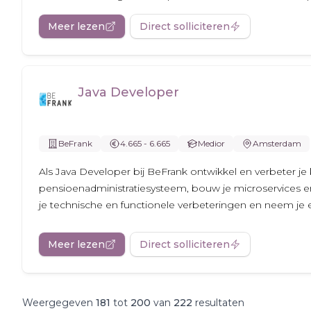
Meer lezen
Direct solliciteren
Java Developer
BeFrank
4.665 - 6.665
Medior
Amsterdam
Als Java Developer bij BeFrank ontwikkel en verbeter je 
pensioenadministratiesysteem, bouw je microservices en 
je technische en functionele verbeteringen en neem je e
Meer lezen
Direct solliciteren
Weergegeven
181
tot
200
van
222
resultaten