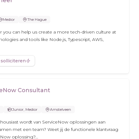
ineer
Medior
The Hague
r you can help us create a more tech-driven culture at
nologies and tools like Node.js, Typescript, AWS,
 solliciteren
iceNow Consultant
Junior, Medior
Amstelveen
enthousiast wordt van ServiceNow oplossingen aan
samen met een team? Weet jij de functionele klantvraag
eNow oplossing?...