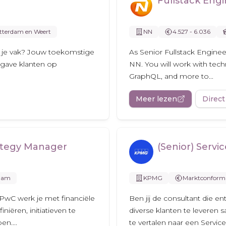
Fullstack Eng
tterdam en Weert
NN
4.527 - 6.036
an je vak? Jouw toekomstige
As Senior Fullstack Enginee
rgave klanten op
NN. You will work with tech
GraphQL, and more to...
Meer lezen
Direct
rategy Manager
(Senior) Serv
dam
KPMG
Marktconform
 PwC werk je met financiële
Ben jij de consultant die 
niëren, initiatieven te
diverse klanten te leveren 
n....
te vertalen naar een Servic