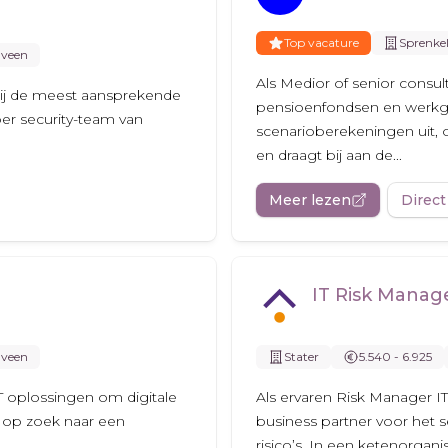
Top vacature
Sprenkel
lveen
Als Medior of senior consul
 bij de meest aansprekende
pensioenfondsen en werkge
ber security-team van
scenarioberekeningen uit, on
en draagt bij aan de...
Meer lezen
Direct
IT Risk Manag
lveen
Stater
5.540 - 6.925
IT oplossingen om digitale
Als ervaren Risk Manager I
je op zoek naar een
business partner voor het 
risico’s. In een ketenorganisa