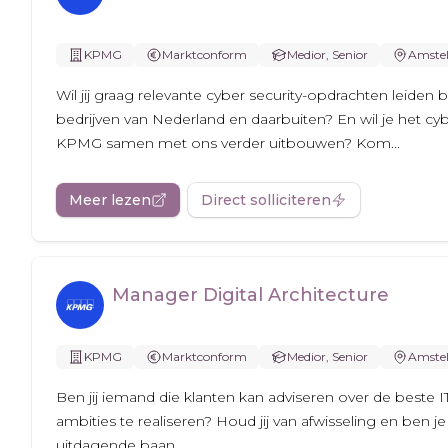
KPMG
Marktconform
Medior, Senior
Amste
Wil jij graag relevante cyber security-opdrachten leiden
bedrijven van Nederland en daarbuiten? En wil je het cy
KPMG samen met ons verder uitbouwen? Kom...
Meer lezen
Direct solliciteren
Manager Digital Architecture
KPMG
Marktconform
Medior, Senior
Amste
Ben jij iemand die klanten kan adviseren over de beste 
ambities te realiseren? Houd jij van afwisseling en ben 
uitdagende baan...