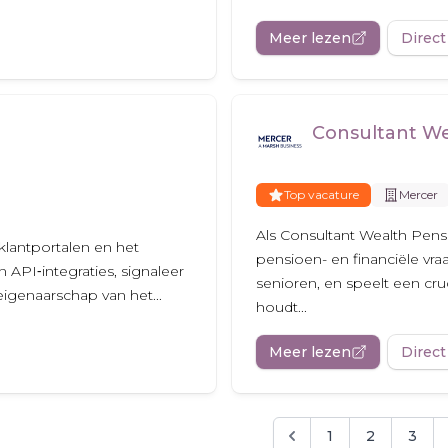
Meer lezen
Direct
Consultant W
Top vacature
Mercer
Als Consultant Wealth Pens
klantportalen en het
pensioen- en financiële vra
API‑integraties, signaleer
senioren, en speelt een cr
igenaarschap van het...
houdt...
Meer lezen
Direct
1
2
3