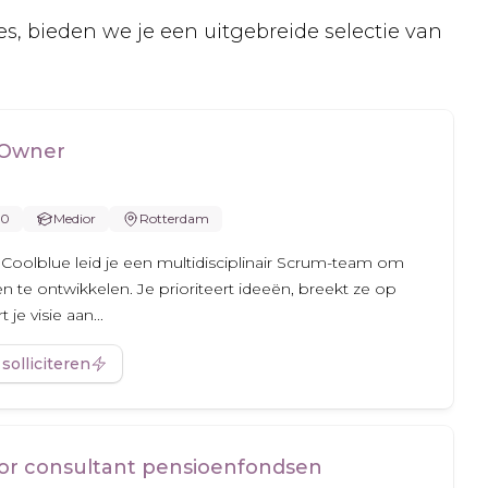
s, bieden we je een uitgebreide selectie van
 Owner
00
Medior
Rotterdam
 Coolblue leid je een multidisciplinair Scrum-team om
 te ontwikkelen. Je prioriteert ideeën, breekt ze op
je visie aan...
 solliciteren
ior consultant pensioenfondsen