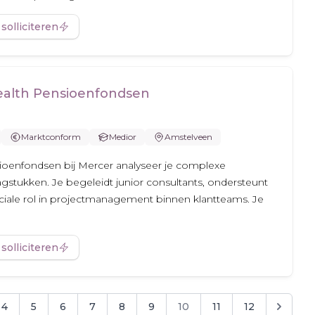
 solliciteren
ealth Pensioenfondsen
Marktconform
Medior
Amstelveen
ioenfondsen bij Mercer analyseer je complexe
agstukken. Je begeleidt junior consultants, ondersteunt
uciale rol in projectmanagement binnen klantteams. Je
 solliciteren
4
5
6
7
8
9
10
11
12