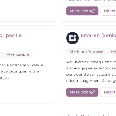
Meer lezen
Direct
r positie
Ervaren (Seni
Milliman Pensioenen
r
Amsterdam
Als Ervaren (Senior) Consu
liman Pensioenen, werk je
adviseer je pensioenfondse
regelgeving, en leid je
pensioenstelsel, actuariël
 je...
risicomanagement. Je begele
Meer lezen
Direct