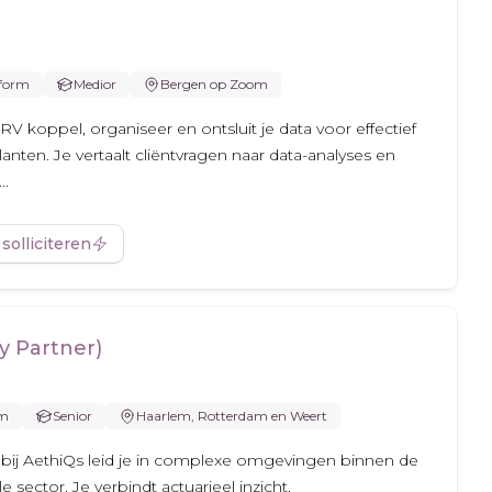
form
Medior
Bergen op Zoom
RV koppel, organiseer en ontsluit je data voor effectief
anten. Je vertaalt cliëntvragen naar data-analyses en
..
 solliciteren
ry Partner)
rm
Senior
Haarlem, Rotterdam en Weert
r) bij AethiQs leid je in complexe omgevingen binnen de
e sector. Je verbindt actuarieel inzicht,