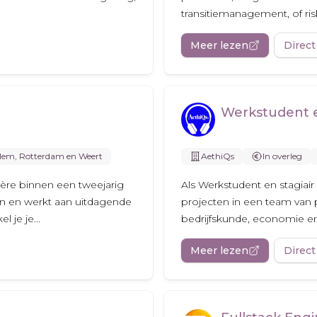
transitiemanagement, of ris
Meer lezen
Direct
Werkstudent e
lem, Rotterdam en Weert
AethiQs
In overleg
ière binnen een tweejarig
Als Werkstudent en stagiair
n en werkt aan uitdagende
projecten in een team van p
 je je...
bedrijfskunde, economie en 
Meer lezen
Direct