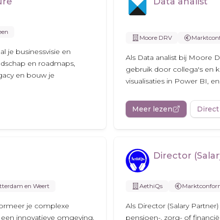
ure
Data analist
een
Moore DRV
Marktcon
al je businessvisie en
Als Data analist bij Moore D
landschap en roadmaps,
gebruik door collega's en kl
legacy en bouw je
visualisaties in Power BI, en.
Meer lezen
Direct
Director (Sala
tterdam en Weert
AethiQs
Marktconfo
nsformeer je complexe
Als Director (Salary Partne
n een innovatieve omgeving,
pensioen-, zorg- of financiël