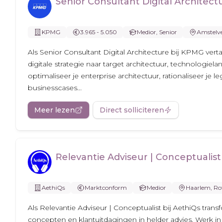
Senior Consultant Digital Architect
KPMG
3.965 - 5.050
Medior, Senior
Amstelv
Als Senior Consultant Digital Architecture bij KPMG verta
digitale strategie naar target architectuur, technologie
optimaliseer je enterprise architectuur, rationaliseer je 
businesscases...
Meer lezen
Direct solliciteren
Relevantie Adviseur | Conceptualist
AethiQs
Marktconform
Medior
Haarlem, Ro
Als Relevantie Adviseur | Conceptualist bij AethiQs tra
concepten en klantuitdagingen in helder advies. Werk i