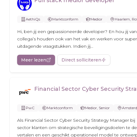
Full stack medior developer
AethiQs
Marktconform
Medior
Haarlem, Ro
Hi, ben jij een gepassioneerde developer? En hou jij v
collega’s houden ook van het vak en werken voor supe
uitdagende vraagstukken. Indien jij...
Meer lezen
Direct solliciteren
Financial Sector Cyber Security St
PwC
Marktconform
Medior, Senior
Amster
Als Financial Sector Cyber Security Strategy Manager bij
sector klanten om strategische beveiligingsdoelen te defi
vertalen en een geschikt operationeel model te ontwerpe