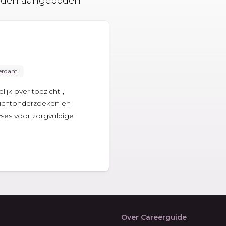
worden aangeboden
erdam
ijk over toezicht-,
zichtonderzoeken en
yses voor zorgvuldige
Over Careerguide