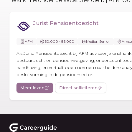
Bekijk hieronder de vacatures die bij AFM 
Jurist Pensioentoezicht
AFM
60.000 - 85.000
Medior, Senior
Amst
Als Jurist Pensioentoezicht bij AFM adviseer je onafhankel
bestuursrecht en pensioenwetgeving, ondersteunt toe
handhaving, en vertaalt open normen naar heldere anal
besluitvorming in de pensioensector.
Meer lezen
Direct solliciteren
Footer