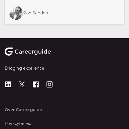
Rob Senden
Footer
Bridging excellence
LinkedIn
X
X
Instagram
Over Careerguide
Privacybeleid