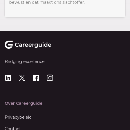
bewust en dat maakt ons slachtoffer...
Footer
Bridging excellence
LinkedIn
X
X
Instagram
Over Careerguide
Privacybeleid
Contact