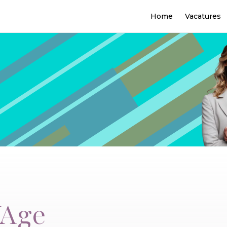
Home
Vacatures
WAge