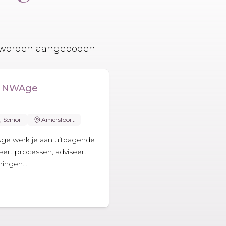
ge worden aangeboden
en NWAge
, Senior
Amersfoort
ge werk je aan uitdagende
ert processen, adviseert
ingen...