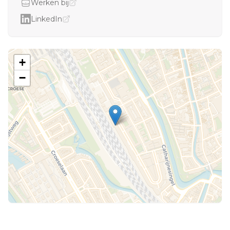
Werken bij
LinkedIn
+
−