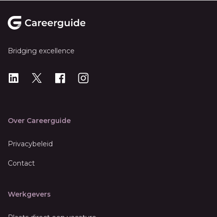
Footer
Bridging excellence
LinkedIn
X
X
Instagram
Over Careerguide
Privacybeleid
Contact
Werkgevers