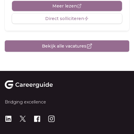
Meer lezen
Direct solliciteren
Bekijk alle vacatures
Footer
Bridging excellence
LinkedIn
X
X
Instagram