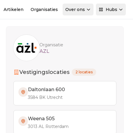
Artikelen
Organisaties
Over ons
Hubs
Sidebar
Organisatie
AZL
Vestigingslocaties
2 locaties
Daltonlaan 600
3584 BK Utrecht
Weena 505
3013 AL Rotterdam