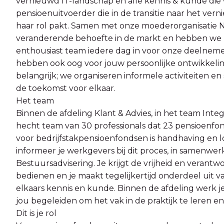
vernieuwd IT-landschap en alle kennis & kunde die w
pensioenuitvoerder die in de transitie naar het ve
haar rol pakt. Samen met onze moederorganisatie 
veranderende behoefte in de markt en hebben we m
enthousiast team iedere dag in voor onze deelneme
hebben ook oog voor jouw persoonlijke ontwikkelin
belangrijk; we organiseren informele activiteiten e
de toekomst voor elkaar.
Het team
Binnen de afdeling Klant & Advies, in het team Integ
hecht team van 30 professionals dat 23 pensioenfo
voor bedrijfstakpensioenfondsen is handhaving en 
informeer je werkgevers bij dit proces, in samenwe
Bestuursadvisering. Je krijgt de vrijheid en verant
bedienen en je maakt tegelijkertijd onderdeel uit 
elkaars kennis en kunde. Binnen de afdeling werk 
jou begeleiden om het vak in de praktijk te leren en
Dit is je rol