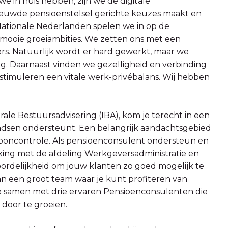
e in huis hebben, zijn we dé digitale
rnieuwde pensioenstelsel gerichte keuzes maakt en
Nationale Nederlanden spelen we in op de
ooie groeiambities. We zetten ons met een
rs. Natuurlijk wordt er hard gewerkt, maar we
g. Daarnaast vinden we gezelligheid en verbinding
n stimuleren een vitale werk-privébalans. Wij hebben
rale Bestuursadvisering (IBA), kom je terecht in een
ndsen ondersteunt. Een belangrijk aandachtsgebied
looncontrole. Als pensioenconsulent ondersteun en
rking met de afdeling Werkgeversadministratie en
woordelijkheid om jouw klanten zo goed mogelijk te
van een groot team waar je kunt profiteren van
je samen met drie ervaren Pensioenconsulenten die
 door te groeien.