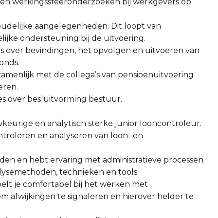
 en werkingssfeeronderzoeken bij werkgevers op
udelijke aangelegenheden. Dit loopt van
lijke ondersteuning bij de uitvoering.
 over bevindingen, het opvolgen en uitvoeren van
onds.
menlijk met de collega’s van pensioenuitvoering
eren.
es over besluitvorming bestuur.
wkeurige en analytisch sterke junior looncontroleur.
ontroleren en analyseren van loon- en
eden en hebt ervaring met administratieve processen.
lysemethoden, technieken en tools.
oelt je comfortabel bij het werken met
om afwijkingen te signaleren en hierover helder te