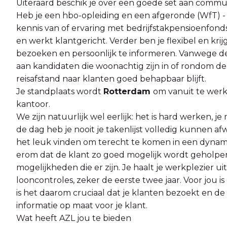
Uiteraard beschik je over een goede set aan commu
Heb je een hbo-opleiding en een afgeronde (WfT) - p
kennis van of ervaring met bedrijfstakpensioenfon
en werkt klantgericht. Verder ben je flexibel en kri
bezoeken en persoonlijk te informeren. Vanwege d
aan kandidaten die woonachtig zijn in of rondom de
reisafstand naar klanten goed behapbaar blijft.
Je standplaats wordt
Rotterdam
om vanuit te werk
kantoor.
We zijn natuurlijk wel eerlijk: het is hard werken,
de dag heb je nooit je takenlijst volledig kunnen afw
het leuk vinden om terecht te komen in een dynami
erom dat de klant zo goed mogelijk wordt geholpen
mogelijkheden die er zijn. Je haalt je werkplezier u
looncontroles, zeker de eerste twee jaar. Voor jou i
is het daarom cruciaal dat je klanten bezoekt en de
informatie op maat voor je klant.
Wat heeft AZL jou te bieden