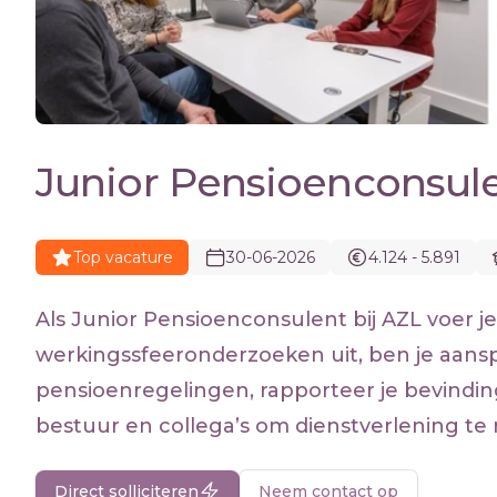
Junior Pensioenconsul
Top vacature
30-06-2026
4.124 - 5.891
Als Junior Pensioenconsulent bij AZL voer j
werkingssfeeronderzoeken uit, ben je aan
pensioenregelingen, rapporteer je bevindi
bestuur en collega’s om dienstverlening te r
Direct solliciteren
Neem contact op