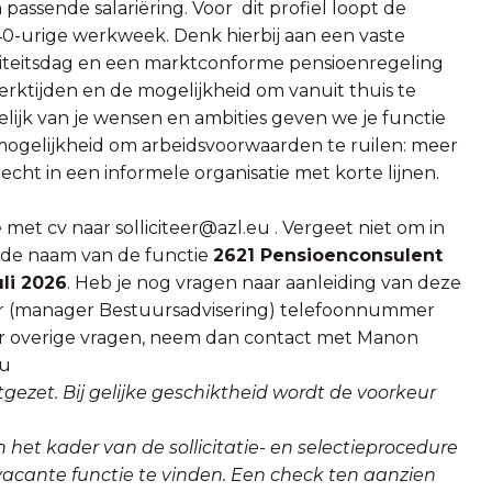
ssende salariëring. Voor dit profiel loopt de
 40-urige werkweek. Denk hierbij aan een vaste
ersiteitsdag en een marktconforme pensioenregeling
erktijden en de mogelijkheid om vanuit thuis te
lijk van je wensen en ambities geven we je functie
mogelijkheid om arbeidsvoorwaarden te ruilen: meer
recht in een informele organisatie met korte lijnen.
e met cv naar solliciteer@azl.eu . Vergeet niet om in
 de naam van de functie
2621 Pensioenconsulent
uli 2026
. Heb je nog vragen naar aanleiding van deze
r (manager Bestuursadvisering) telefoonnummer
or overige vragen, neem dan contact met Manon
eu
tgezet. Bij gelijke geschiktheid wordt de voorkeur
 het kader van de sollicitatie- en selectieprocedure
acante functie te vinden. Een check ten aanzien