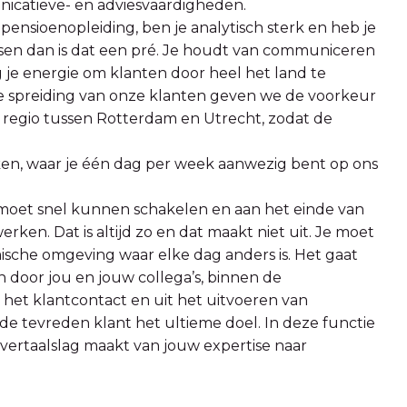
nicatieve- en adviesvaardigheden.
ensioenopleiding, ben je analytisch sterk en heb je
dsen dan is dat een pré. Je houdt van communiceren
jg je energie om klanten door heel het land te
e spreiding van onze klanten geven we de voorkeur
 regio tussen Rotterdam en Utrecht, zodat de
en, waar je één dag per week aanwezig bent op ons
 je moet snel kunnen schakelen en aan het einde van
erken. Dat is altijd zo en dat maakt niet uit. Je moet
sche omgeving waar elke dag anders is. Het gaat
 door jou en jouw collega’s, binnen de
it het klantcontact en uit het uitvoeren van
s de tevreden klant het ultieme doel. In deze functie
 vertaalslag maakt van jouw expertise naar