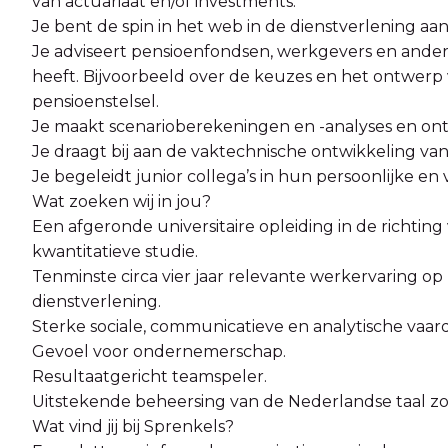
van actuariaat en/of investments.
Je bent de spin in het web in de dienstverlening aa
Je adviseert pensioenfondsen, werkgevers en ander
heeft. Bijvoorbeeld over de keuzes en het ontwerp
pensioenstelsel.
Je maakt scenarioberekeningen en -analyses en ontwi
Je draagt bij aan de vaktechnische ontwikkeling van
Je begeleidt junior collega’s in hun persoonlijke en
Wat zoeken wij in jou?
Een afgeronde universitaire opleiding in de richtin
kwantitatieve studie.
Tenminste circa vier jaar relevante werkervaring op
dienstverlening.
Sterke sociale, communicatieve en analytische vaar
Gevoel voor ondernemerschap.
Resultaatgericht teamspeler.
Uitstekende beheersing van de Nederlandse taal zow
Wat vind jij bij Sprenkels?