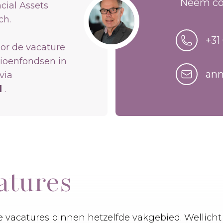
Neem co
ial Assets
ch.
+31
oor de vacature
sioenfondsen in
ann
via
l
.
atures
 vacatures binnen hetzelfde vakgebied. Wellicht 