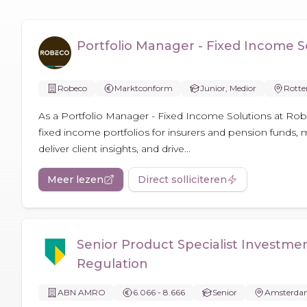
Portfolio Manager - Fixed Income S
Robeco
Marktconform
Junior, Medior
Rott
As a Portfolio Manager - Fixed Income Solutions at 
fixed income portfolios for insurers and pension funds, 
deliver client insights, and drive...
Meer lezen
Direct solliciteren
Senior Product Specialist Investme
Regulation
ABN AMRO
6.066 - 8.666
Senior
Amsterd