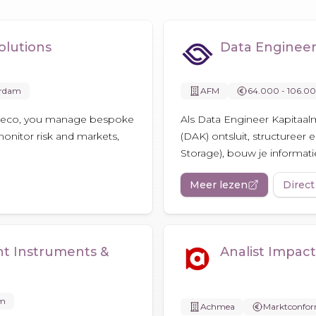
olutions
Data Engineer
erdam
AFM
64.000 - 106.0
Robeco, you manage bespoke
Als Data Engineer Kapitaal
monitor risk and markets,
(DAK) ontsluit, structureer 
Storage), bouw je informati
Meer lezen
Direct
nt Instruments &
Analist Impac
am
Achmea
Marktconfo