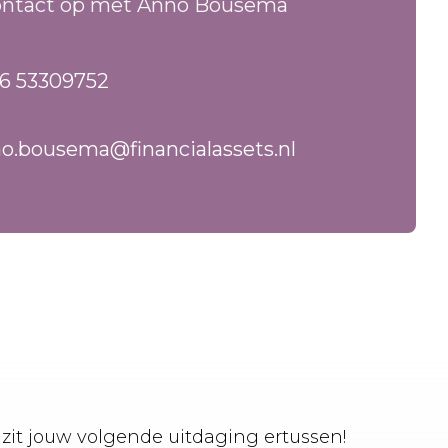
ntact op met Anno Bousema
 6 53309752
o.bousema@financialassets.nl
zit jouw volgende uitdaging ertussen!