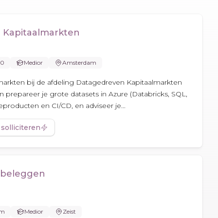
 Kapitaalmarkten
00
Medior
Amsterdam
markten bij de afdeling Datagedreven Kapitaalmarkten
en prepareer je grote datasets in Azure (Databricks, SQL,
eproducten en CI/CD, en adviseer je...
 solliciteren
tbeleggen
rm
Medior
Zeist