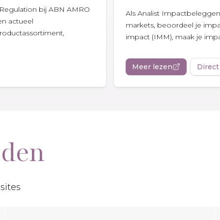
& Regulation bij ABN AMRO
Als Analist Impactbeleggen 
en actueel
markets, beoordeel je impac
productassortiment,
impact (IMM), maak je impa
Meer lezen
Direct
eden
sites