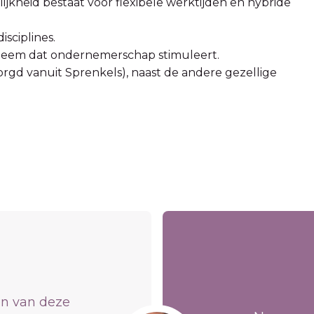
ijkheid bestaat voor flexibele werktijden en hybride
isciplines.
ysteem dat ondernemerschap stimuleert.
rgd vanuit Sprenkels), naast de andere gezellige
en van deze