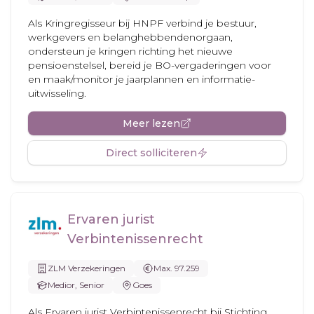
Als Kringregisseur bij HNPF verbind je bestuur,
werkgevers en belanghebbendenorgaan,
ondersteun je kringen richting het nieuwe
pensioenstelsel, bereid je BO-vergaderingen voor
en maak/monitor je jaarplannen en informatie-
uitwisseling.
Meer lezen
Direct solliciteren
Ervaren jurist
Verbintenissenrecht
ZLM Verzekeringen
Max. 97.259
Medior, Senior
Goes
Als Ervaren jurist Verbintenissenrecht bij Stichting