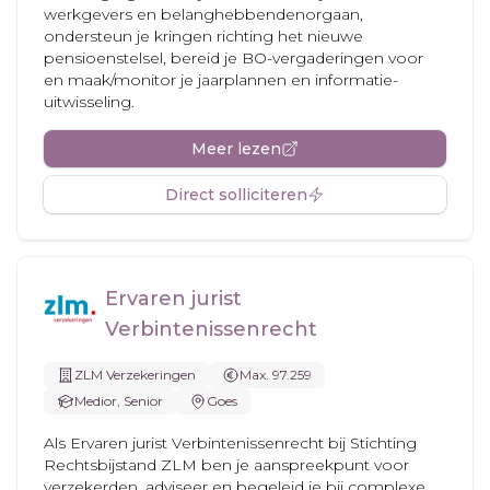
werkgevers en belanghebbendenorgaan,
ondersteun je kringen richting het nieuwe
pensioenstelsel, bereid je BO-vergaderingen voor
en maak/monitor je jaarplannen en informatie-
uitwisseling.
Meer lezen
Direct solliciteren
Ervaren jurist
Verbintenissenrecht
ZLM Verzekeringen
Max. 97.259
Medior, Senior
Goes
Als Ervaren jurist Verbintenissenrecht bij Stichting
Rechtsbijstand ZLM ben je aanspreekpunt voor
verzekerden, adviseer en begeleid je bij complexe