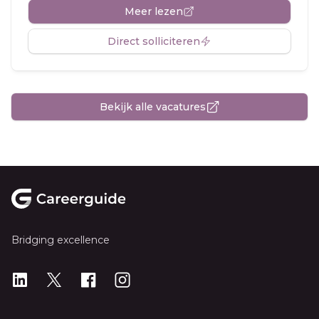
Meer lezen
Direct solliciteren
Bekijk alle vacatures
Footer
Bridging excellence
LinkedIn
X
X
Instagram