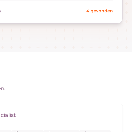
s
4 gevonden
en.
ialist