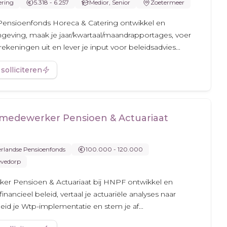
ering
5.318 - 6.257
Medior, Senior
Zoetermeer
ij Pensioenfonds Horeca & Catering ontwikkel en
geving, maak je jaar/kwartaal/maandrapportages, voer
rekeningen uit en lever je input voor beleidsadvies...
 solliciteren
smedewerker Pensioen & Actuariaat
erlandse Pensioenfonds
100.000 - 120.000
vedorp
ker Pensioen & Actuariaat bij HNPF ontwikkel en
inancieel beleid, vertaal je actuariële analyses naar
leid je Wtp-implementatie en stem je af...