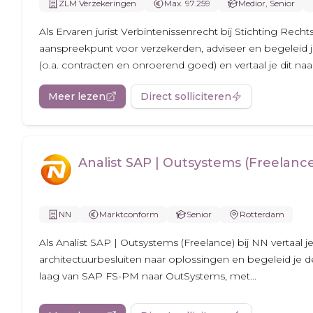
ZLM Verzekeringen
Max. 97.259
Medior, Senior
Als Ervaren jurist Verbintenissenrecht bij Stichting Rech
aanspreekpunt voor verzekerden, adviseer en begeleid j
(o.a. contracten en onroerend goed) en vertaal je dit naar.
Meer lezen
Direct solliciteren
Analist SAP | Outsystems (Freelanc
NN
Marktconform
Senior
Rotterdam
Als Analist SAP | Outsystems (Freelance) bij NN vertaal 
architectuurbesluiten naar oplossingen en begeleid je 
laag van SAP FS-PM naar OutSystems, met...