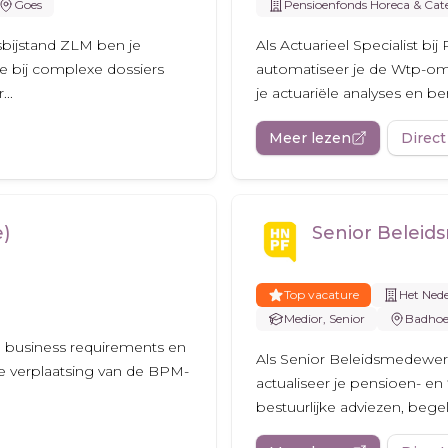
Goes
Pensioenfonds Horeca & Cat
tsbijstand ZLM ben je
Als Actuarieel Specialist b
e bij complexe dossiers
automatiseer je de Wtp-om
..
je actuariële analyses en be
Meer lezen
Direct
e)
Senior Beleid
Top vacature
Het Ned
Medior, Senior
Badhoe
je business requirements en
Als Senior Beleidsmedewer
de verplaatsing van de BPM-
actualiseer je pensioen- en f
bestuurlijke adviezen, bege