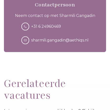
Contactpersoon
Neem contact op met Sharmili Gangadin
+31 6 24960469
sharmili.gangadin@aethiqs.nl
Gerelateerde
vacatures