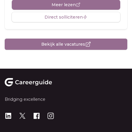
Meer lezen
Direct solliciteren
Bekijk alle vacatures
Footer
Bridging excellence
LinkedIn
X
X
Instagram