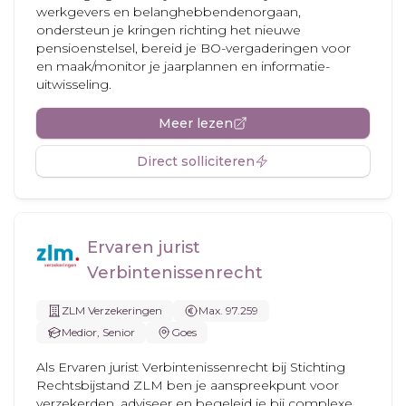
werkgevers en belanghebbendenorgaan,
ondersteun je kringen richting het nieuwe
pensioenstelsel, bereid je BO-vergaderingen voor
en maak/monitor je jaarplannen en informatie-
uitwisseling.
Meer lezen
Direct solliciteren
Ervaren jurist
Verbintenissenrecht
ZLM Verzekeringen
Max. 97.259
Medior, Senior
Goes
Als Ervaren jurist Verbintenissenrecht bij Stichting
Rechtsbijstand ZLM ben je aanspreekpunt voor
verzekerden, adviseer en begeleid je bij complexe