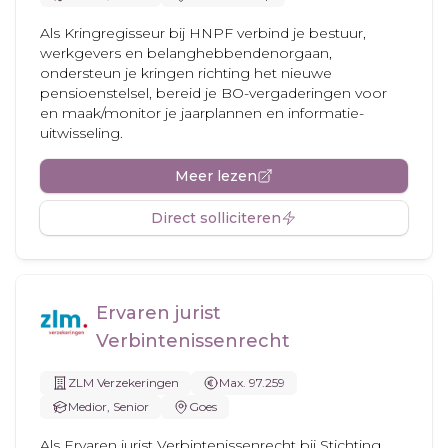
Als Kringregisseur bij HNPF verbind je bestuur,
werkgevers en belanghebbendenorgaan,
ondersteun je kringen richting het nieuwe
pensioenstelsel, bereid je BO-vergaderingen voor
en maak/monitor je jaarplannen en informatie-
uitwisseling.
Meer lezen
Direct solliciteren
Ervaren jurist
Verbintenissenrecht
ZLM Verzekeringen
Max. 97.259
Medior, Senior
Goes
Als Ervaren jurist Verbintenissenrecht bij Stichting