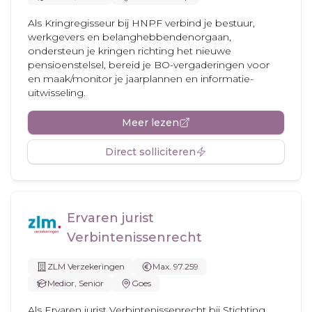
Als Kringregisseur bij HNPF verbind je bestuur,
werkgevers en belanghebbendenorgaan,
ondersteun je kringen richting het nieuwe
pensioenstelsel, bereid je BO-vergaderingen voor
en maak/monitor je jaarplannen en informatie-
uitwisseling.
Meer lezen
Direct solliciteren
Ervaren jurist
Verbintenissenrecht
ZLM Verzekeringen
Max. 97.259
Medior, Senior
Goes
Als Ervaren jurist Verbintenissenrecht bij Stichting