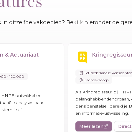
atures
es in ditzelfde vakgebied? Bekijk hieronder de ger
 & Actuariaat
Kringregisseu
Het Nederlandse Pensioenfo
000 - 120.000
Badhoevedorp
Als Kringregisseur bij HNPF
ij HNPF ontwikkel en
belanghebbendenorgaan, on
ctuariële analyses naar
pensioenstelsel, bereid je
stem je af...
en informatie-uitwisseling.
Meer lezen
Direct