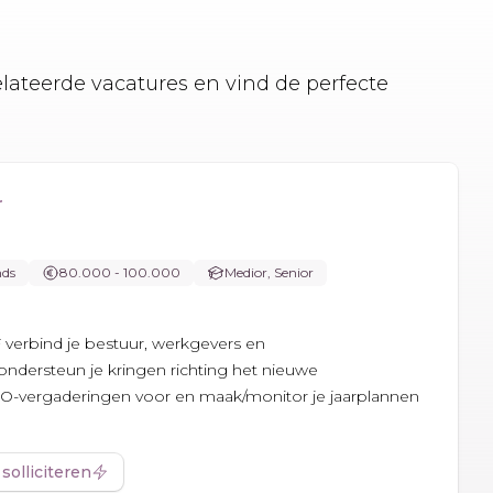
elateerde vacatures en vind de perfecte
r
nds
80.000 - 100.000
Medior, Senior
 verbind je bestuur, werkgevers en
dersteun je kringen richting het nieuwe
 BO-vergaderingen voor en maak/monitor je jaarplannen
 solliciteren