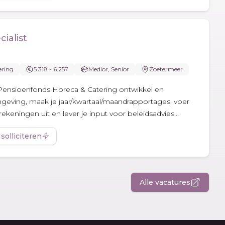
ialist
ering
5.318 - 6.257
Medior, Senior
Zoetermeer
ij Pensioenfonds Horeca & Catering ontwikkel en
geving, maak je jaar/kwartaal/maandrapportages, voer
rekeningen uit en lever je input voor beleidsadvies...
 solliciteren
Alle vacatures