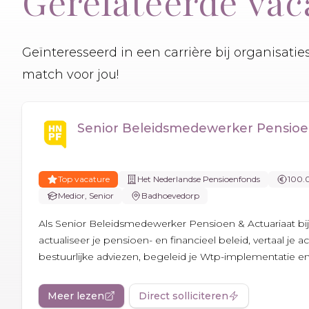
Gerelateerde vac
Geïnteresseerd in een carrière bij organisati
match voor jou!
Senior Beleidsmedewerker Pensioen
Top vacature
Het Nederlandse Pensioenfonds
100.
Medior, Senior
Badhoevedorp
Als Senior Beleidsmedewerker Pensioen & Actuariaat b
actualiseer je pensioen- en financieel beleid, vertaal je a
bestuurlijke adviezen, begeleid je Wtp-implementatie en 
Meer lezen
Direct solliciteren