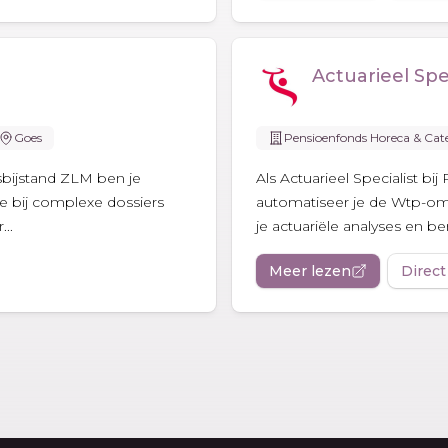
Actuarieel Spec
Goes
Pensioenfonds Horeca & Cat
tsbijstand ZLM ben je
Als Actuarieel Specialist b
e bij complexe dossiers
automatiseer je de Wtp-om
..
je actuariële analyses en be
Meer lezen
Direct