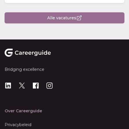
Alle vacatures
Footer
Bridging excellence
LinkedIn
X
X
Instagram
Over Careerguide
Privacybeleid