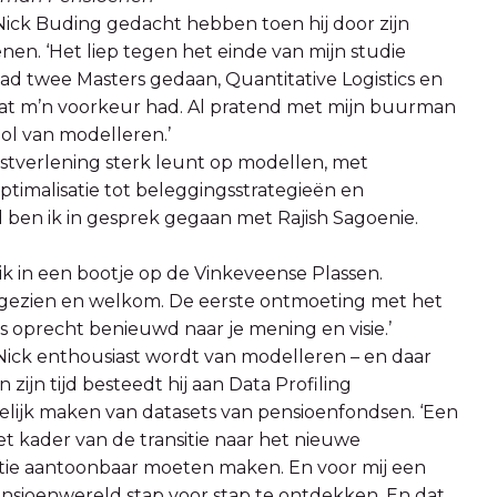
ick Buding gedacht hebben toen hij door zijn
n. ‘Het liep tegen het einde van mijn studie
had twee Masters gedaan, Quantitative Logistics en
 wat m’n voorkeur had. Al pratend met mijn buurman
lol van modelleren.’
stverlening sterk leunt op modellen, met
ptimalisatie tot beleggingsstrategieën en
d ben ik in gesprek gegaan met Rajish Sagoenie.
 ik in een bootje op de Vinkeveense Plassen.
 gezien en welkom. De eerste ontmoeting met het
s oprecht benieuwd naar je mening en visie.’
 Nick enthousiast wordt van modelleren – en daar
 zijn tijd besteedt hij aan Data Profiling
elijk maken van datasets van pensioenfondsen. ‘Een
t kader van de transitie naar het nieuwe
ratie aantoonbaar moeten maken. En voor mij een
nsioenwereld stap voor stap te ontdekken. En dat