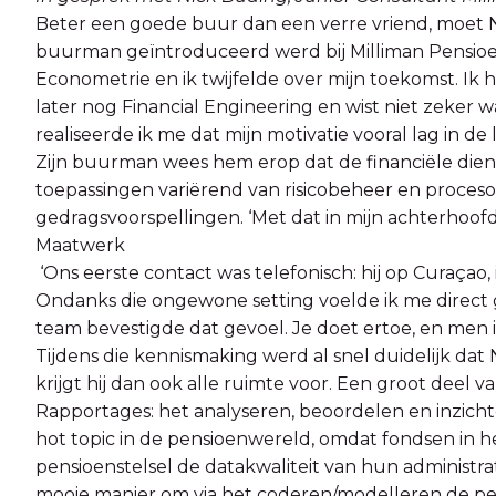
Beter een goede buur dan een verre vriend, moet N
buurman geïntroduceerd werd bij Milliman Pensioene
Econometrie en ik twijfelde over mijn toekomst. Ik 
later nog Financial Engineering en wist niet zeker
realiseerde ik me dat mijn motivatie vooral lag in de 
Zijn buurman wees hem erop dat de financiële dien
toepassingen variërend van risicobeheer en proceso
gedragsvoorspellingen. ‘Met dat in mijn achterhoof
Maatwerk
‘Ons eerste contact was telefonisch: hij op Curaçao,
Ondanks die ongewone setting voelde ik me direct
team bevestigde dat gevoel. Je doet ertoe, en men i
Tijdens die kennismaking werd al snel duidelijk dat
krijgt hij dan ook alle ruimte voor. Een groot deel van
Rapportages: het analyseren, beoordelen en inzicht
hot topic in de pensioenwereld, omdat fondsen in he
pensioenstelsel de datakwaliteit van hun administ
mooie manier om via het coderen/modelleren de pe