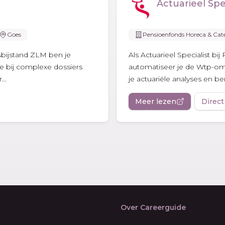
Actuarieel Spec
Goes
Pensioenfonds Horeca & Cat
tsbijstand ZLM ben je
Als Actuarieel Specialist b
e bij complexe dossiers
automatiseer je de Wtp-om
..
je actuariële analyses en be
Meer lezen
Direct
Over Careerguide