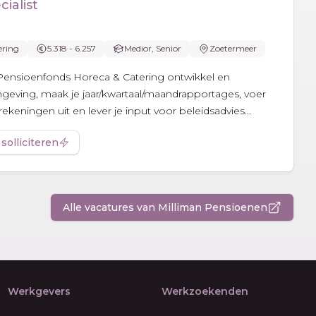
ialist
ering
5.318 - 6.257
Medior, Senior
Zoetermeer
ij Pensioenfonds Horeca & Catering ontwikkel en
geving, maak je jaar/kwartaal/maandrapportages, voer
rekeningen uit en lever je input voor beleidsadvies...
 solliciteren
Alle vacatures van Milliman Pensioenen
Werkgevers
Werkzoekenden