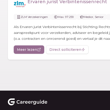
Ervaren jurist Verbintenissenrecht
ZLM Verzekeringen
Max. 97.259
Medior, Senior
Als Ervaren jurist Verbintenissenrecht bij Stichting Rech
aanspreekpunt voor verzekerden, adviseer en begeleid j
(o.a. contracten en onroerend goed) en vertaal je dit naar.
Meer lezen
Direct solliciteren
Footer