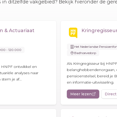
es in ditzelfde vakgebied? Bekijk hieronder de ger
 & Actuariaat
Kringregisseu
Het Nederlandse Pensioenfo
000 - 120.000
Badhoevedorp
Als Kringregisseur bij HNPF
ij HNPF ontwikkel en
belanghebbendenorgaan, on
ctuariële analyses naar
pensioenstelsel, bereid je
stem je af...
en informatie-uitwisseling.
Meer lezen
Direct