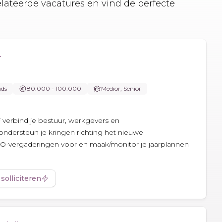
elateerde vacatures en vind de perfecte
r
nds
80.000 - 100.000
Medior, Senior
 verbind je bestuur, werkgevers en
dersteun je kringen richting het nieuwe
 BO-vergaderingen voor en maak/monitor je jaarplannen
 solliciteren