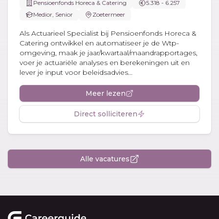
Pensioenfonds Horeca & Catering
5.318 - 6.257
Medior, Senior
Zoetermeer
Als Actuarieel Specialist bij Pensioenfonds Horeca &
Catering ontwikkel en automatiseer je de Wtp-
omgeving, maak je jaar/kwartaal/maandrapportages,
voer je actuariële analyses en berekeningen uit en
lever je input voor beleidsadvies...
Meer lezen
Direct solliciteren
Alle vacatures
Footer