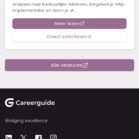
analyses naar bestuurlijke adviezen, begeleid je Wtp-
implementatie en stem je af...
Meer lezen
Direct solliciteren
Alle vacatures
Footer
Bridging excellence
LinkedIn
X
X
Instagram