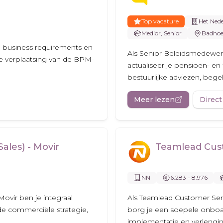
Top vacature
Het Ned
Medior, Senior
Badhoe
je business requirements en
Als Senior Beleidsmedewer
de verplaatsing van de BPM-
actualiseer je pensioen- en f
bestuurlijke adviezen, bege
Meer lezen
Direct
les) - Movir
Teamlead Cus
NN
6.283 - 8.976
ovir ben je integraal
Als Teamlead Customer Serv
 de commerciële strategie,
borg je een soepele onboar
implementatie en verlenging