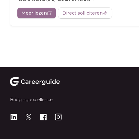
Meer lezen
Direct solliciteren
Footer
Bridging excellence
LinkedIn
X
X
Instagram