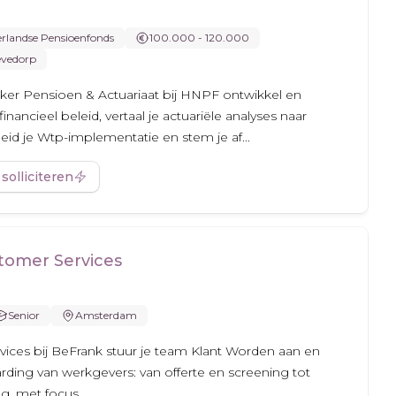
erlandse Pensioenfonds
100.000 - 120.000
vedorp
ker Pensioen & Actuariaat bij HNPF ontwikkel en
inancieel beleid, vertaal je actuariële analyses naar
leid je Wtp-implementatie en stem je af...
 solliciteren
tomer Services
Senior
Amsterdam
ices bij BeFrank stuur je team Klant Worden aan en
ding van werkgevers: van offerte en screening tot
, met focus...