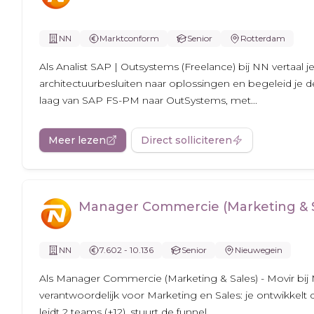
NN
Marktconform
Senior
Rotterdam
Als Analist SAP | Outsystems (Freelance) bij NN vertaal 
architectuurbesluiten naar oplossingen en begeleid je 
laag van SAP FS-PM naar OutSystems, met...
Meer lezen
Direct solliciteren
Manager Commercie (Marketing & Sa
NN
7.602 - 10.136
Senior
Nieuwegein
Als Manager Commercie (Marketing & Sales) - Movir bij M
verantwoordelijk voor Marketing en Sales: je ontwikkelt
leidt 2 teams (±12), stuurt de funnel...