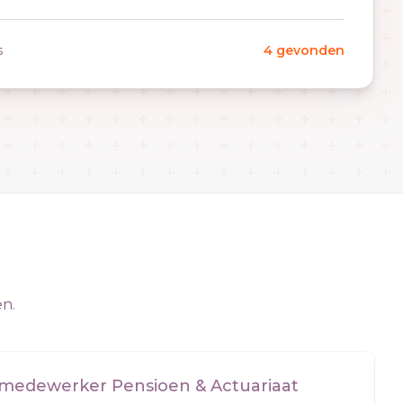
s
4 gevonden
en.
smedewerker Pensioen & Actuariaat