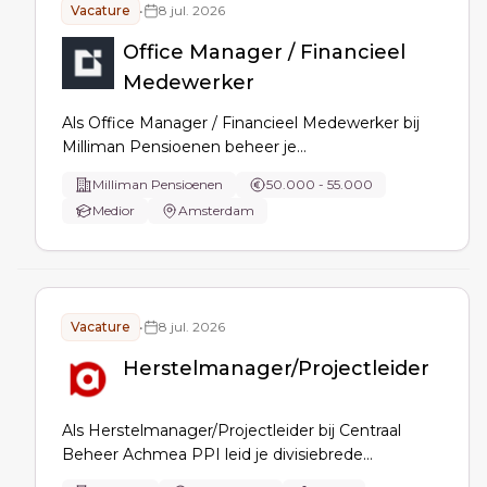
Vacature
•
8 jul. 2026
Office Manager / Financieel
Medewerker
Als Office Manager / Financieel Medewerker bij
Milliman Pensioenen beheer je
debiteuren/crediteuren, ondersteun je
Milliman Pensioenen
50.000 - 55.000
rapportages en btw-aangiftes, HR/onboarding en
Medior
Amsterdam
compliance, verbeter je processen en ondersteun
je consultants met administratie en organisatie.
Vacature
•
8 jul. 2026
Herstelmanager/Projectleider
Als Herstelmanager/Projectleider bij Centraal
Beheer Achmea PPI leid je divisiebrede
verbeterprojecten op klantprocessen, data,