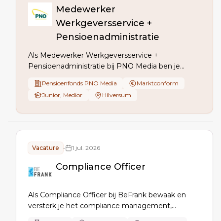
Medewerker
Werkgeversservice +
Pensioenadministratie
Als Medewerker Werkgeversservice +
Pensioenadministratie bij PNO Media ben je
aanspreekpunt voor werkgevers, verwerk en
Pensioenfonds PNO Media
Marktconform
controleer je UPA-aanleveringen en
Junior, Medior
Hilversum
werkgeversadministratie, verzorg je
correspondentie en facturatie, bewaak je
datakwaliteit en werk je aan procesverbetering en
Wtp.
Vacature
•
1 jul. 2026
Compliance Officer
Als Compliance Officer bij BeFrank bewaak en
versterk je het compliance management,
signaleer je risico’s, adviseer je MT en business,