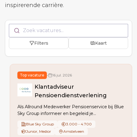
inspirerende carrière.
Zoek vacatures...
Filters
Kaart
Top vacature
•
16 jul. 2026
Klantadviseur
Pensioendienstverlening
Als Allround Medewerker Pensioenservice bij Blue
Sky Group informeer en begeleid je
pensioendeelnemers via telefoon, mail of video,
Blue Sky Group
3.000 - 4.700
verwerk je mutaties en berekeningen en draag je
Junior, Medior
Amstelveen
bij aan procesverbeteringen en het testen van