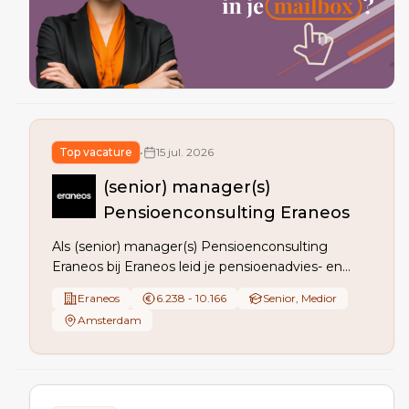
Top vacature
•
15 jul. 2026
(senior) manager(s)
Pensioenconsulting Eraneos
Als (senior) manager(s) Pensioenconsulting
Eraneos bij Eraneos leid je pensioenadvies- en
transformatieprojecten, adviseer je bestuur en
Eraneos
6.238 - 10.166
Senior, Medior
directie over strategie, technologie en operatie,
Amsterdam
ontwikkel je proposities (o.a. Wtp) en stuur je
multidisciplinaire teams aan.