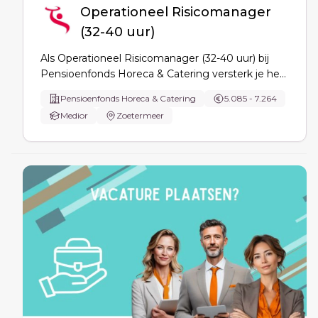
Operationeel Risicomanager
(32-40 uur)
Als Operationeel Risicomanager (32-40 uur) bij
Pensioenfonds Horeca & Catering versterk je het
Management Control Framework, begeleid je
Pensioenfonds Horeca & Catering
5.085 - 7.264
RSA’s, control monitoring en incidentanalyses,
Medior
Zoetermeer
rapporteer je aan management en coördineer je
ISAE 3402/ISO 27001.