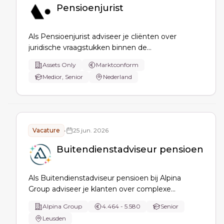
Pensioenjurist
Als Pensioenjurist adviseer je cliënten over
juridische vraagstukken binnen de
pensioensector, met focus op de Wet toekomst
Assets Only
Marktconform
pensioenen (Wtp). Je stelt juridische documenten
Medior, Senior
Nederland
op, begeleidt cliënten bij toezichthouders en
signaleert risico’s en ontwikkelingen binnen het
vakgebied.
Vacature
•
25 jun. 2026
Buitendienstadviseur pensioen
Als Buitendienstadviseur pensioen bij Alpina
Group adviseer je klanten over complexe
pensioenoplossingen, beheer en ontwikkel je een
Alpina Group
4.464 - 5.580
Senior
eigen portefeuille, ben je inhoudelijk
Leusden
aanspreekpunt/mentor voor collega’s en verbeter