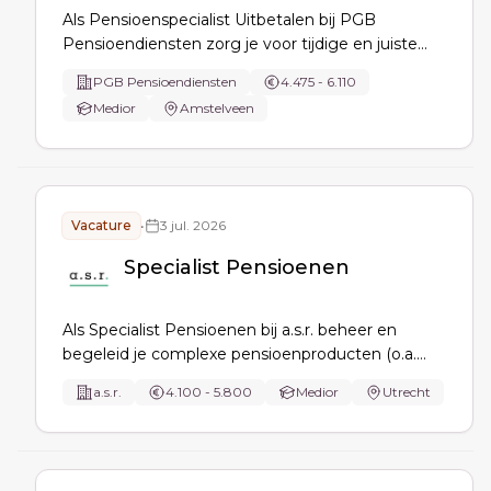
Als Pensioenspecialist Uitbetalen bij PGB
Pensioendiensten zorg je voor tijdige en juiste
pensioenuitbetalingen, bruto-netto
PGB Pensioendiensten
4.475 - 6.110
berekeningen, controles op
Medior
Amstelveen
uitkeringen/aangiften/afdrachten, verwerking van
mutaties en procesverbeteringen, met contact
met klanten en instanties.
Vacature
•
3 jul. 2026
Specialist Pensioenen
Als Specialist Pensioenen bij a.s.r. beheer en
begeleid je complexe pensioenproducten (o.a.
buy-outs), onderhoud je contact met
a.s.r.
4.100 - 5.800
Medior
Utrecht
pensioenfondsen en adviseurs, bewaak je
mutaties en financiële processen, en vertaal je
Wtp-ontwikkelingen naar klantimpact en
productverbetering.