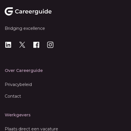
Footer
Bridging excellence
LinkedIn
X
X
Instagram
Over Careerguide
Privacybeleid
Contact
Werkgevers
Plaats direct een vacature