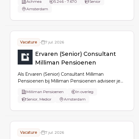
Achmea
5.246 - 7.670
Senior
informatievoorziening en compliance; je borgt
Amsterdam
scope, deliverables en budget, stuurt
implementatie, beheert risico’s en stemt af met
stakeholders.
Vacature
•
7 jul. 2026
Ervaren (Senior) Consultant
Milliman Pensioenen
Als Ervaren (Senior) Consultant Milliman
Pensioenen bij Milliman Pensioenen adviseer je
pensioenfondsen en bedrijven over de overgang
Milliman Pensioenen
In overleg
naar het nieuwe pensioenstelsel, actuariële
Senior, Medior
Amsterdam
werkzaamheden, strategische analyses en
risicomanagement. Je begeleidt (Junior)
Consultants en ontwikkelt nieuwe
businesskansen.
Vacature
•
7 jul. 2026