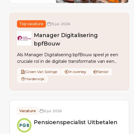
Top vacature
•
15 jul. 2026
Manager Digitalisering
bpfBouw
Als Manager Digitalisering bpfBouw speel je een
cruciale rol in de digitale transformatie van een
top 5 pensioenfonds met 750.000 deelnemers. Je
Groen Van Solinge
In overleg
Senior
coördineert digitalisering, IT, en
Harderwijk
informatiebeveiliging, rapporteert aan het Hoofd
Financiën, IT en Risk, en biedt strategisch advies
aan het fondsbestuur.
Vacature
•
6 jul. 2026
Pensioenspecialist Uitbetalen