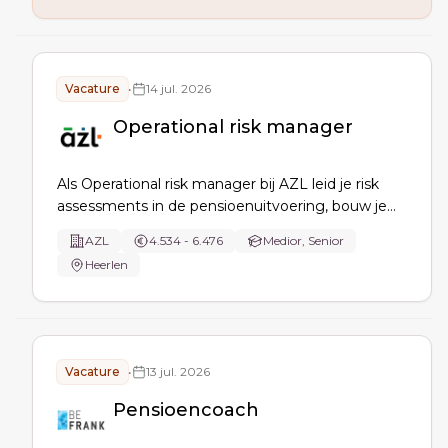
nieuwe functionaliteiten.
Vacature
•
14 jul. 2026
Operational risk manager
Als Operational risk manager bij AZL leid je risk
assessments in de pensioenuitvoering, bouw je
het 1e-lijns control framework, test je
AZL
4.534 - 6.476
Medior, Senior
beheersmaatregelen, coördineer je ISAE met
Heerlen
Risk & Audit, bewaak je incidenten en verbind je
business, RCP’s en 2e lijn risk.
Vacature
•
13 jul. 2026
Pensioencoach