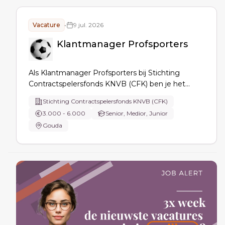
Vacature
•
9 jul. 2026
Klantmanager Profsporters
Als Klantmanager Profsporters bij Stichting
Contractspelersfonds KNVB (CFK) ben je het
aanspreekpunt voor (ex-)profsporters, clubs en
Stichting Contractspelersfonds KNVB (CFK)
ploegen en begeleid je deelnemers bij
3.000 - 6.000
Senior, Medior, Junior
overbruggingsuitkeringen, communicatie,
Gouda
administratie en kernprocessen zoals uitkeringen
en indexaties.