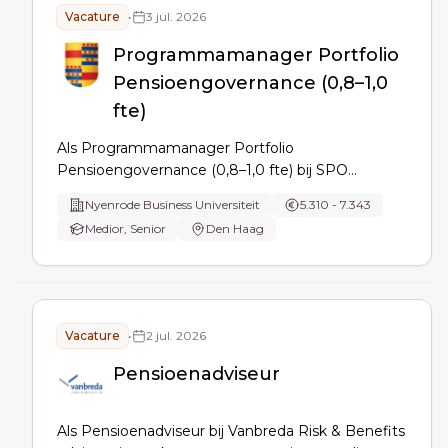
Vacature
•
3 jul. 2026
Programmamanager Portfolio
Pensioengovernance (0,8–1,0
fte)
Als Programmamanager Portfolio
Pensioengovernance (0,8–1,0 fte) bij SPO
Nyenrode beheer je pensioenfondsportefeuilles,
Nyenrode Business Universiteit
5.310 - 7.343
ontwikkel en actualiseer je governance-
Medior, Senior
Den Haag
opleidingen, borg je kwaliteit en stuur je op
bezetting, resultaat en portfolio-ontwikkeling met
interne en externe stakeholders.
Vacature
•
2 jul. 2026
Pensioenadviseur
Als Pensioenadviseur bij Vanbreda Risk & Benefits