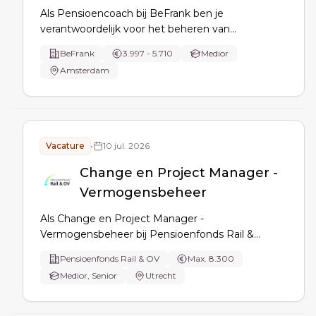
Als Pensioencoach bij BeFrank ben je
verantwoordelijk voor het beheren van
pensioencontracten en relatiebeheer vanaf 150
BeFrank
3.997 - 5.710
Medior
deelnemers. Je ondersteunt werkgever en
Amsterdam
adviseur, optimaliseert diensten, en
implementeert nieuwe contracten.
Vacature
•
10 jul. 2026
Change en Project Manager -
Vermogensbeheer
Als Change en Project Manager -
Vermogensbeheer bij Pensioenfonds Rail &
Openbaar Vervoer vertaal je strategie naar
Pensioenfonds Rail & OV
Max. 8.300
projecten, leid je multidisciplinaire teams, voer je
Medior, Senior
Utrecht
impact- en risicoanalyses uit en verbind je
stakeholders binnen IT, data en processen.