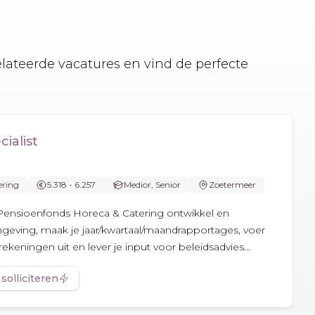
elateerde vacatures en vind de perfecte
ialist
ering
5.318 - 6.257
Medior, Senior
Zoetermeer
ij Pensioenfonds Horeca & Catering ontwikkel en
geving, maak je jaar/kwartaal/maandrapportages, voer
rekeningen uit en lever je input voor beleidsadvies...
 solliciteren