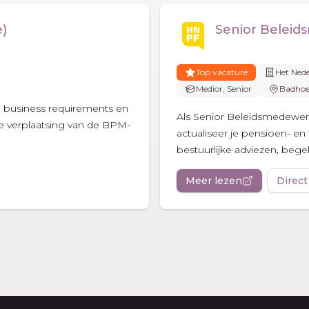
e)
Senior Beleid
Top vacature
Het Ned
Medior, Senior
Badhoe
je business requirements en
Als Senior Beleidsmedewer
de verplaatsing van de BPM-
actualiseer je pensioen- en f
bestuurlijke adviezen, bege
Meer lezen
Direct